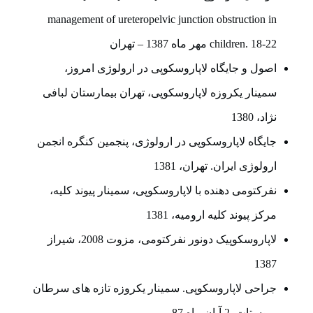
management of ureteropelvic junction obstruction in
children. 18-22 مهر ماه 1387 – تهران
اصول و جایگاه لاپاروسکوپی در ارولوژی امروز،
سمینار یکروزه لاپاروسکوپی، تهران بیمارستان لبافی
نژاد، 1380
جایگاه لاپاروسکوپی در ارولوژی، پنجمین کنگره انجمن
ارولوژی ایران. تهران، 1381
نفرکتومی دهنده با لاپاروسکوپی، سمینار پیوند کلیه،
مرکز پیوند کلیه ارومیه، 1381
لاپاروسکوپیک دونور نفرکتومی، مزوت 2008، شیراز
1387
جراحی لاپاروسکوپی. سمینار یکروزه تازه های سرطان
پروستات. 2 آبان ماه 87