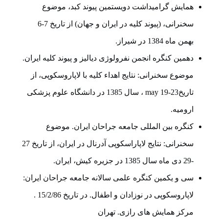
همایش گرامیداشت دویستمین پیوند کبد، موضوع
سخنرانی، (پیوند کلیه در ایران و جهان) از تاریخ 7-6
بهمن ماه 1384 در شیراز.
دهمین کنگره انجمن نفرولوژی دیالیز و پیوند کلیه ایران.
موضوع سخنرانی: نتایج اهداء کلیه با لاپاروسکوپی، از
تاریخmay 19-23 ، سال 1385 در دانشگاه علوم پزشکی
ارومیه.
کنگره بین المللی جامعه جراحان ایران. موضوع
سخنرانی: نتایج لاپاراسکوپی آدرنال در ایران، از تاریخ 27
-29 دی ماه سال 1385 در جزیره کیش، ایران.
سی و یکمین کنگره علمی سالانه جامعه جراحان ایران:
لاپاروسکوپی در نوزادان و اطفال. در تاریخ 15/2/86 .
مرکز همایش های رازی. تهران