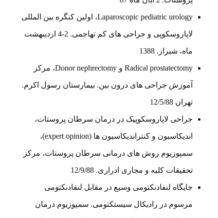
Laparoscopic pediatric urology، اولین کنگره بین المللی
لاپاروسکوپی و جراحی های کم تهاجمی. 2-4 اردیبهشت
ماه، شیراز. 1388
Radical prostatectomy و Donor nephrectomy، مرکز
آموزش جراحی های درون بین. بیمارستان رسول اکرم.
تهران 12/5/88
جراحی لاپاروسکوپیک در درمان سرطان پروستات،
اندیکاسیون و کنتراندیکاسیون ها (expert opinion)،
سمپوزیوم روش های درمانی سرطان پروستات، مرکز
تحقیقات کلیه و مجاری ادراری. 12/9/88
جایگاه لنفادنکتومی وسیع در مقابل لنفادنکتومی
مرسوم در رادیکال سیستکتومی. سمپوزیوم درمان