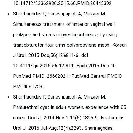
10.14712/23362936.2015.60.PMID:26445392
Sharifiaghdas F, Daneshpajooh A, Mirzaei M.
Simultaneous treatment of anterior vaginal wall
prolapse and stress urinary incontinence by using
transobturator four arms polypropylene mesh. Korean
J Urol. 2015 Dec;56(12):811-6. doi:
10.4111/kju.2015.56.12.811. Epub 2015 Dec 10.
PubMed PMID: 26682021; PubMed Central PMCID:
PMC4681758.
Sharifiaghdas F, Daneshpajooh A, Mirzaei M.
Paraurethral cyst in adult women: experience with 85
cases. Urol J. 2014 Nov 1;11(5):1896-9. Erratum in:
Urol J. 2015 Jul-Aug;12(4):2293. Shaririaghdas,