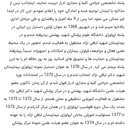
رشته تخصصی جراحی کلیه و مجاری ادرار تربیت نمایند. اینجانب پس از
مذاکره با ایشان توجیه شده و امادگی خود را اعلام نمودم. این کار در ابتدا
غیر ممکن می نمود اما پس از 9 ماه اصرار و پافشاری و طی مراحل اداری
بالاخره میسر شد و در شهریور 1368 به عنوان اولین دستیار زن ایرانی در
رشته ارولوژی دانشگاه علوم پزشکی شهید بهشتی پذیرفته شدم و در
بیمارستان شهید لبافی نژاد مشغول به فعالیت شدم. حضور در یک محیط
علمی فعال و مراجعهء فراوان بیماران و امکانات و تجهیزات نسبتاً پیشرفته
بیمارستان و حمایت ها و تشویق های اساتید روز به روز علاقه ام را به این
رشته بیشتر می کرد. در سال 1370 به عنوان دستیار نمونه ارولوژی بیمارستان
شهید دکتر لبافی نژاد انتخاب شدم و در سال 1372 در امتحانات بورد
تخصصی جراحی کلیه و مجاری ادرار قبول شدم. از آن زمان تاکنون عضو
هیئت علمی دانشگاه شهید بهشتی و در مرکز پزشکی شهید دکتر لبافی نژاد
مشغول به فعالیت آموزشی تحقیقی و عملی هستم. از سال 1372 تا 1373 به
مدت یک سال دوره فلوشیپ ارولوژی را در همان مرکز گذراندم از سال 1373
تا 1377 مسئولیت اموزش بخش ارولوژی بیمارستان لبافی نژاد را به عهده
داشته ام و در سال 1374 به عنوان عضو هیئت علمی نمونه مرکز پزشکی