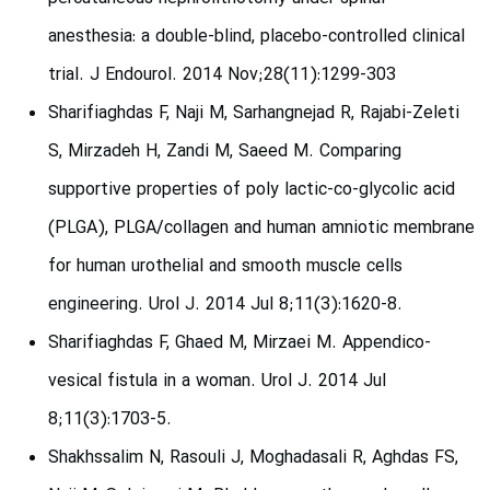
anesthesia: a double-blind, placebo-controlled clinical
trial. J Endourol. 2014 Nov;28(11):1299-303
Sharifiaghdas F, Naji M, Sarhangnejad R, Rajabi-Zeleti
S, Mirzadeh H, Zandi M, Saeed M. Comparing
supportive properties of poly lactic-co-glycolic acid
(PLGA), PLGA/collagen and human amniotic membrane
for human urothelial and smooth muscle cells
engineering. Urol J. 2014 Jul 8;11(3):1620-8.
Sharifiaghdas F, Ghaed M, Mirzaei M. Appendico-
vesical fistula in a woman. Urol J. 2014 Jul
8;11(3):1703-5.
Shakhssalim N, Rasouli J, Moghadasali R, Aghdas FS,