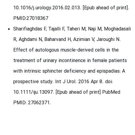
10.1016/j.urology.2016.02.013. [Epub ahead of print].
PMID:27018367
Sharifiaghdas F, Tajalli F, Taheri M, Naji M, Moghadasali
R, Aghdami N, Baharvand H, Azimian V, Jaroughi N.
Effect of autologous muscle-derived cells in the
treatment of urinary incontinence in female patients
with intrinsic sphincter deficiency and epispadias: A
prospective study. Int J Urol. 2016 Apr 8. doi:
10.1111/iju.13097. [Epub ahead of print] PubMed
PMID: 27062371.