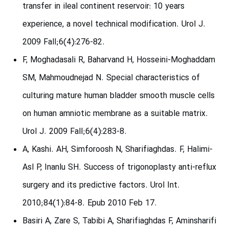
transfer in ileal continent reservoir: 10 years
experience, a novel technical modification. Urol J.
2009 Fall;6(4):276-82.
F, Moghadasali R, Baharvand H, Hosseini-Moghaddam
SM, Mahmoudnejad N. Special characteristics of
culturing mature human bladder smooth muscle cells
on human amniotic membrane as a suitable matrix.
Urol J. 2009 Fall;6(4):283-8.
A, Kashi. AH, Simforoosh N, Sharifiaghdas. F, Halimi-
Asl P, Inanlu SH. Success of trigonoplasty anti-reflux
surgery and its predictive factors. Urol Int.
2010;84(1):84-8. Epub 2010 Feb 17.
Basiri A, Zare S, Tabibi A, Sharifiaghdas F, Aminsharifi