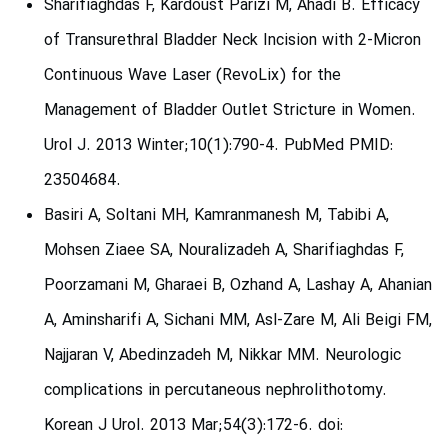
Sharifiaghdas F, Kardoust Parizi M, Ahadi B. Efficacy
of Transurethral Bladder Neck Incision with 2-Micron
Continuous Wave Laser (RevoLix) for the
Management of Bladder Outlet Stricture in Women.
Urol J. 2013 Winter;10(1):790-4. PubMed PMID:
23504684.
Basiri A, Soltani MH, Kamranmanesh M, Tabibi A,
Mohsen Ziaee SA, Nouralizadeh A, Sharifiaghdas F,
Poorzamani M, Gharaei B, Ozhand A, Lashay A, Ahanian
A, Aminsharifi A, Sichani MM, Asl-Zare M, Ali Beigi FM,
Najjaran V, Abedinzadeh M, Nikkar MM. Neurologic
complications in percutaneous nephrolithotomy.
Korean J Urol. 2013 Mar;54(3):172-6. doi: