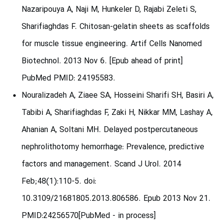
Nazaripouya A, Naji M, Hunkeler D, Rajabi Zeleti S,
Sharifiaghdas F. Chitosan-gelatin sheets as scaffolds
for muscle tissue engineering. Artif Cells Nanomed
Biotechnol. 2013 Nov 6. [Epub ahead of print]
PubMed PMID: 24195583.
Nouralizadeh A, Ziaee SA, Hosseini Sharifi SH, Basiri A,
Tabibi A, Sharifiaghdas F, Zaki H, Nikkar MM, Lashay A,
Ahanian A, Soltani MH. Delayed postpercutaneous
nephrolithotomy hemorrhage: Prevalence, predictive
factors and management. Scand J Urol. 2014
Feb;48(1):110-5. doi:
10.3109/21681805.2013.806586. Epub 2013 Nov 21.
PMID:24256570[PubMed - in process]