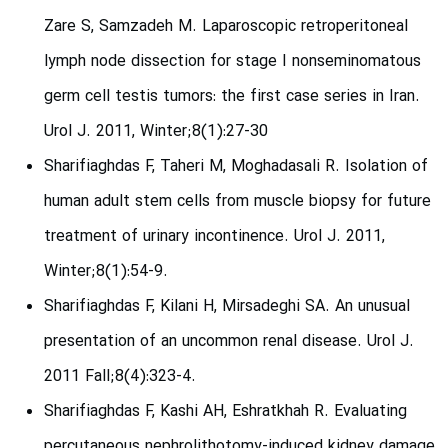
Zare S, Samzadeh M. Laparoscopic retroperitoneal
lymph node dissection for stage I nonseminomatous
germ cell testis tumors: the first case series in Iran.
Urol J. 2011, Winter;8(1):27-30
Sharifiaghdas F, Taheri M, Moghadasali R. Isolation of
human adult stem cells from muscle biopsy for future
treatment of urinary incontinence. Urol J. 2011,
Winter;8(1):54-9.
Sharifiaghdas F, Kilani H, Mirsadeghi SA. An unusual
presentation of an uncommon renal disease. Urol J.
2011 Fall;8(4):323-4.
Sharifiaghdas F, Kashi AH, Eshratkhah R. Evaluating
percutaneous nephrolithotomy-induced kidney damage