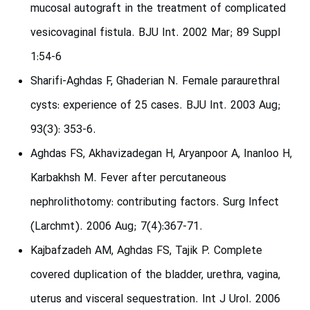
mucosal autograft in the treatment of complicated
vesicovaginal fistula. BJU Int. 2002 Mar; 89 Suppl
1:54-6
Sharifi-Aghdas F, Ghaderian N. Female paraurethral
cysts: experience of 25 cases. BJU Int. 2003 Aug;
93(3): 353-6.
Aghdas FS, Akhavizadegan H, Aryanpoor A, Inanloo H,
Karbakhsh M. Fever after percutaneous
nephrolithotomy: contributing factors. Surg Infect
(Larchmt). 2006 Aug; 7(4):367-71.
Kajbafzadeh AM, Aghdas FS, Tajik P. Complete
covered duplication of the bladder, urethra, vagina,
uterus and visceral sequestration. Int J Urol. 2006