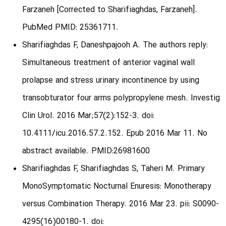
Farzaneh [Corrected to Sharifiaghdas, Farzaneh].
PubMed PMID: 25361711.
Sharifiaghdas F, Daneshpajooh A. The authors reply:
Simultaneous treatment of anterior vaginal wall
prolapse and stress urinary incontinence by using
transobturator four arms polypropylene mesh. Investig
Clin Urol. 2016 Mar;57(2):152-3. doi:
10.4111/icu.2016.57.2.152. Epub 2016 Mar 11. No
abstract available. PMID:26981600
Sharifiaghdas F, Sharifiaghdas S, Taheri M. Primary
MonoSymptomatic Nocturnal Enuresis: Monotherapy
versus Combination Therapy. 2016 Mar 23. pii: S0090-
4295(16)00180-1. doi: