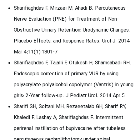
Sharifiaghdas F, Mirzaei M, Ahadi B. Percutaneous
Nerve Evaluation (PNE) for Treatment of Non-
Obstructive Urinary Retention: Urodynamic Changes,
Placebo Effects, and Response Rates. Urol J. 2014
Mar 4;11(1):1301-7
Sharifiaghdas F, Tajalli F, Otukesh H, Shamsabadi RH.
Endoscopic correction of primary VUR by using
polyacrylate polyalcohol copolymer (Vantris) in young
girls: 2-Year follow-up. J Pediatr Urol. 2014 Apr 5
Sharifi SH, Soltani MH, Rezaeetalab GH, Sharif RY,
Khaledi F, Lashay A, Sharifiaghdas F. Intermittent
perirenal instillation of bupivacaine after tubeless
percutaneous nephrolithotomy under spinal