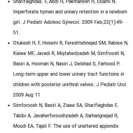
Sharifiaghdas. F, Abdi H, Pakmanesh H, Eslami N.
Imperforate hymen and urinary retention in a newborn
girl. J Pediatr Adolesc Gynecol. 2009 Feb;22(1):49-
51.
Otukesh H, F, Hoseini R, Fereshtehnejad SM, Rabiee N,
Kiaiee MF, Javadi R, Mojtahedzadeh M, Simfroosh N,
Basiri A, Hooman N, Nasiri J, Delshad S, Farhood P.
Long-term upper and lower urinary tract functions in
children with posterior urethral valves. J Pediatr Urol.
2009 Aug 11
Simforoosh N, Basiri A, Ziaee SA, Sharifiaghdas F,
Tabibi A, Javaherforooshzadeh A, Sarhangnejad R,
Moudi EA, Tajali F. The use of unaltered appendix