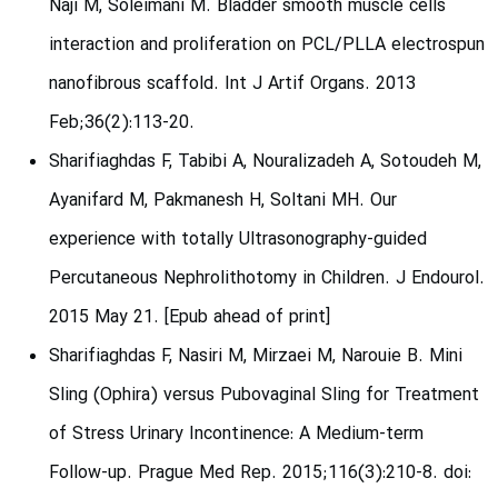
Naji M, Soleimani M. Bladder smooth muscle cells
interaction and proliferation on PCL/PLLA electrospun
nanofibrous scaffold. Int J Artif Organs. 2013
Feb;36(2):113-20.
Sharifiaghdas F, Tabibi A, Nouralizadeh A, Sotoudeh M,
Ayanifard M, Pakmanesh H, Soltani MH. Our
experience with totally Ultrasonography-guided
Percutaneous Nephrolithotomy in Children. J Endourol.
2015 May 21. [Epub ahead of print]
Sharifiaghdas F, Nasiri M, Mirzaei M, Narouie B. Mini
Sling (Ophira) versus Pubovaginal Sling for Treatment
of Stress Urinary Incontinence: A Medium-term
Follow-up. Prague Med Rep. 2015;116(3):210-8. doi: