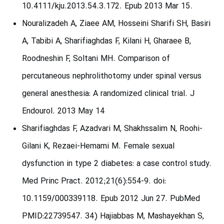
10.4111/kju.2013.54.3.172. Epub 2013 Mar 15.
Nouralizadeh A, Ziaee AM, Hosseini Sharifi SH, Basiri
A, Tabibi A, Sharifiaghdas F, Kilani H, Gharaee B,
Roodneshin F, Soltani MH. Comparison of
percutaneous nephrolithotomy under spinal versus
general anesthesia: A randomized clinical trial. J
Endourol. 2013 May 14
Sharifiaghdas F, Azadvari M, Shakhssalim N, Roohi-
Gilani K, Rezaei-Hemami M. Female sexual
dysfunction in type 2 diabetes: a case control study.
Med Princ Pract. 2012;21(6):554-9. doi:
10.1159/000339118. Epub 2012 Jun 27. PubMed
PMID:22739547. 34) Hajiabbas M, Mashayekhan S,